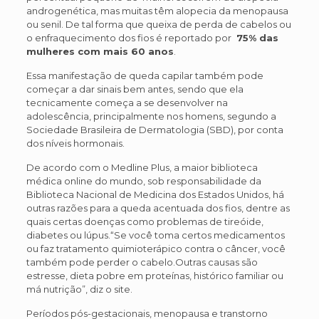
androgenética, mas muitas têm alopecia da menopausa
ou senil. De tal forma que queixa de perda de cabelos ou
o enfraquecimento dos fios é reportado por
75% das
mulheres com mais 60 anos
.
Essa manifestação de queda capilar também pode
começar a dar sinais bem antes, sendo que ela
tecnicamente começa a se desenvolver na
adolescência, principalmente nos homens, segundo a
Sociedade Brasileira de Dermatologia (SBD), por conta
dos níveis hormonais.
De acordo com o Medline Plus, a maior biblioteca
médica online do mundo, sob responsabilidade da
Biblioteca Nacional de Medicina dos Estados Unidos, há
outras razões para a queda acentuada dos fios, dentre as
quais certas doenças como problemas de tireóide,
diabetes ou lúpus.“Se você toma certos medicamentos
ou faz tratamento quimioterápico contra o câncer, você
também pode perder o cabelo.Outras causas são
estresse, dieta pobre em proteínas, histórico familiar ou
má nutrição”, diz o site.
Períodos pós-gestacionais, menopausa e transtorno