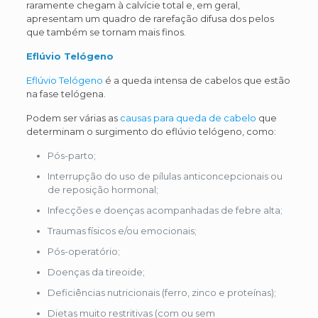
raramente chegam à calvície total e, em geral,
apresentam um quadro de rarefação difusa dos pelos
que também se tornam mais finos.
Eflúvio Telógeno
Eflúvio Telógeno
é a queda intensa de cabelos que estão
na fase telógena.
Podem ser várias as
causas para queda de cabelo
que
determinam o surgimento do eflúvio telógeno, como:
Pós-parto;
Interrupção do uso de pílulas anticoncepcionais ou
de reposição hormonal;
Infecções e doenças acompanhadas de febre alta;
Traumas físicos e/ou emocionais;
Pós-operatório;
Doenças da tireoide;
Deficiências nutricionais (ferro, zinco e proteínas);
Dietas muito restritivas (com ou sem