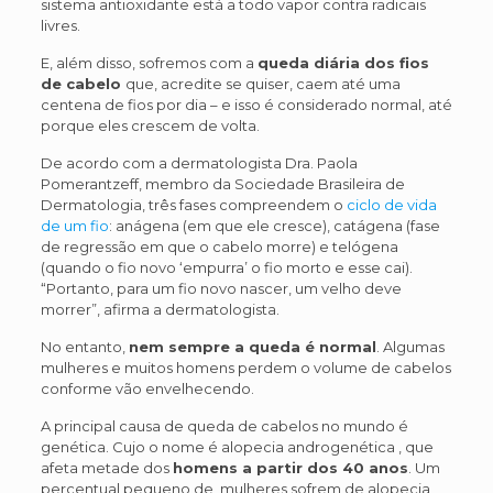
sistema antioxidante está a todo vapor contra radicais
livres.
E, além disso, sofremos com a
queda diária dos fios
de cabelo
que, acredite se quiser, caem até uma
centena de fios por dia – e isso é considerado normal, até
porque eles crescem de volta.
De acordo com a dermatologista Dra. Paola
Pomerantzeff, membro da Sociedade Brasileira de
Dermatologia, três fases compreendem o
ciclo de vida
de um fio
: anágena (em que ele cresce), catágena (fase
de regressão em que o cabelo morre) e telógena
(quando o fio novo ‘empurra’ o fio morto e esse cai).
“Portanto, para um fio novo nascer, um velho deve
morrer”, afirma a dermatologista.
No entanto,
nem sempre a queda é normal
. Algumas
mulheres e muitos homens perdem o volume de cabelos
conforme vão envelhecendo.
A principal causa de queda de cabelos no mundo é
genética. Cujo o nome é alopecia androgenética , que
afeta metade dos
homens a partir dos 40 anos
. Um
percentual pequeno de mulheres sofrem de alopecia