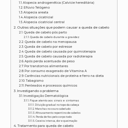
Alopecia androgenética (Calvície hereditária)
Eflúvio Telógeno
Alopecia areata
Alopecia cicatricial
Alopecia cicatricial central
Outras situações que podem causar a queda de cabelo
Queda de cabelo pós parto
Queda de cabelo durante a gravidez
Queda de cabelo na menopausa
Queda de cabelo por estresse
Queda de cabelo causada por quimioterapia
Queda de cabelo causada por radioterapia
Após perda acentuada de peso
Por transtornos alimentares
Por consumo exagerado de Vitamina A
Carências nutricionais de proteína e ferro na dieta
Tabagismo
Penteados e processos químicos
Investigando o problema
Investigação Dermatológica
Fique atento aos sinais e sintomas
Diluição gradual no topo da cabeça
Manchas no couro cabeludo
Afrouxamento repentino de cabelos
Perda de fios pelo corpo todo
Coceira intensa, dor e queimação
Tratamento para queda de cabelo