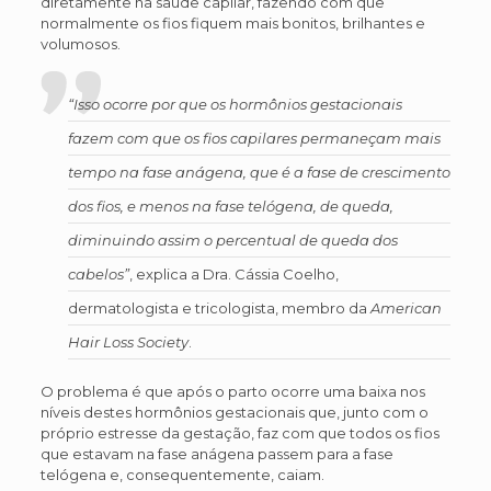
diretamente na saúde capilar, fazendo com que
normalmente os fios fiquem mais bonitos, brilhantes e
volumosos.
“Isso ocorre por que os hormônios gestacionais
fazem com que os fios capilares permaneçam mais
tempo na fase anágena, que é a fase de crescimento
dos fios, e menos na fase telógena, de queda,
diminuindo assim o percentual de queda dos
cabelos”
, explica a Dra. Cássia Coelho,
dermatologista e tricologista, membro da
American
Hair Loss Society
.
O problema é que após o parto ocorre uma baixa nos
níveis destes hormônios gestacionais que, junto com o
próprio estresse da gestação, faz com que todos os fios
que estavam na fase anágena passem para a fase
telógena e, consequentemente, caiam.