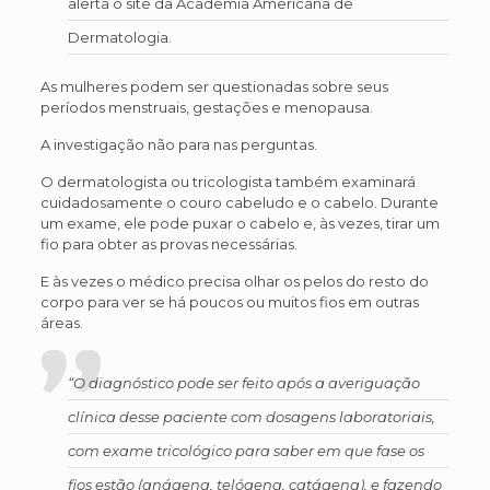
alerta o site da Academia Americana de
Dermatologia.
As mulheres podem ser questionadas sobre seus
períodos menstruais, gestações e menopausa.
A investigação não para nas perguntas.
O dermatologista ou tricologista também examinará
cuidadosamente o couro cabeludo e o cabelo. Durante
um exame, ele pode puxar o cabelo e, às vezes, tirar um
fio para obter as provas necessárias.
E às vezes o médico precisa olhar os pelos do resto do
corpo para ver se há poucos ou muitos fios em outras
áreas.
“O diagnóstico pode ser feito após a averiguação
clínica desse paciente com dosagens laboratoriais,
com exame tricológico para saber em que fase os
fios estão (anágena, telógena, catágena), e fazendo