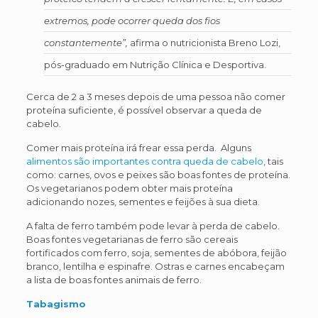
extremos, pode ocorrer queda dos fios
constantemente”,
afirma o nutricionista Breno Lozi,
pós-graduado em Nutrição Clínica e Desportiva.
Cerca de 2 a 3 meses depois de uma pessoa não comer
proteína suficiente, é possível observar a queda de
cabelo.
Comer mais proteína irá frear essa perda. Alguns
alimentos são importantes contra queda de cabelo
, tais
como: carnes, ovos e peixes são boas fontes de proteína.
Os vegetarianos podem obter mais proteína
adicionando nozes, sementes e feijões à sua dieta.
A falta de ferro também pode levar à perda de cabelo.
Boas fontes vegetarianas de ferro são cereais
fortificados com ferro, soja, sementes de abóbora, feijão
branco, lentilha e espinafre. Ostras e carnes encabeçam
a lista de boas fontes animais de ferro.
Tabagismo