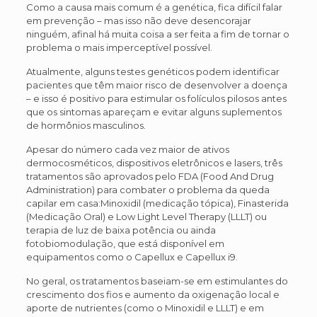
Como a causa mais comum é a genética, fica difícil falar
em prevenção – mas isso não deve desencorajar
ninguém, afinal há muita coisa a ser feita a fim de tornar o
problema o mais imperceptível possível.
Atualmente, alguns testes genéticos podem identificar
pacientes que têm maior risco de desenvolver a doença
– e isso é positivo para estimular os folículos pilosos antes
que os sintomas apareçam e evitar alguns suplementos
de hormônios masculinos.
Apesar do número cada vez maior de ativos
dermocosméticos, dispositivos eletrônicos e lasers, três
tratamentos são aprovados pelo FDA (Food And Drug
Administration) para combater o problema da queda
capilar em casa:Minoxidil (medicação tópica), Finasterida
(Medicação Oral) e Low Light Level Therapy (LLLT) ou
terapia de luz de baixa potência ou ainda
fotobiomodulação, que está disponível em
equipamentos como o Capellux e Capellux i9.
No geral, os tratamentos baseiam-se em estimulantes do
crescimento dos fios e aumento da oxigenação local e
aporte de nutrientes (como o Minoxidil e LLLT) e em