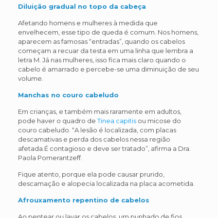
Diluição gradual no topo da cabeça
Afetando homens e mulheres à medida que
envelhecem, esse tipo de queda é comum. Nos homens,
aparecem as famosas “entradas”, quando os cabelos
começam a recuar da testa em uma linha que lembra a
letra M. Já nas mulheres, isso fica mais claro quando o
cabelo é amarrado e percebe-se uma diminuição de seu
volume.
Manchas no couro cabeludo
Em crianças, e também mais raramente em adultos,
pode haver o quadro de
Tinea capitis
ou micose do
couro cabeludo. “A lesão é localizada, com placas
descamativas e perda dos cabelos nessa região
afetada.É contagioso e deve ser tratado”, afirma a Dra.
Paola Pomerantzeff.
Fique atento, porque ela pode causar prurido,
descamação e alopecia localizada na placa acometida.
Afrouxamento repentino de cabelos
Ao pentear ou lavar os cabelos, um punhado de fios