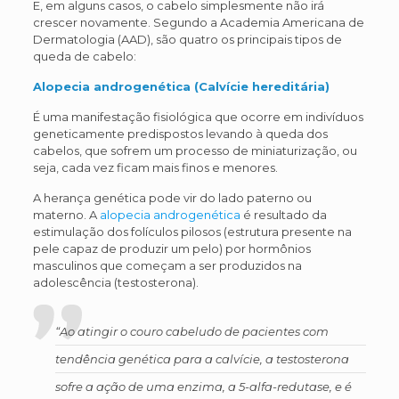
E, em alguns casos, o cabelo simplesmente não irá
crescer novamente. Segundo a Academia Americana de
Dermatologia (AAD), são quatro os principais tipos de
queda de cabelo:
Alopecia androgenética (Calvície hereditária)
É uma manifestação fisiológica que ocorre em indivíduos
geneticamente predispostos levando à queda dos
cabelos, que sofrem um processo de miniaturização, ou
seja, cada vez ficam mais finos e menores.
A herança genética pode vir do lado paterno ou
materno. A
alopecia androgenética
é resultado da
estimulação dos folículos pilosos (estrutura presente na
pele capaz de produzir um pelo) por hormônios
masculinos que começam a ser produzidos na
adolescência (testosterona).
“Ao atingir o couro cabeludo de pacientes com
tendência genética para a calvície, a testosterona
sofre a ação de uma enzima, a 5-alfa-redutase, e é