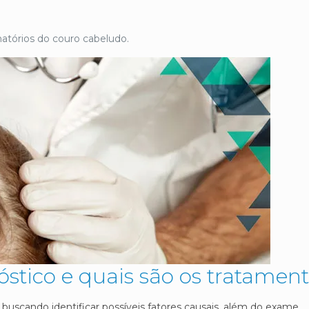
atórios do couro cabeludo.
óstico e quais são os tratamen
 buscando identificar possíveis fatores causais, além do exame