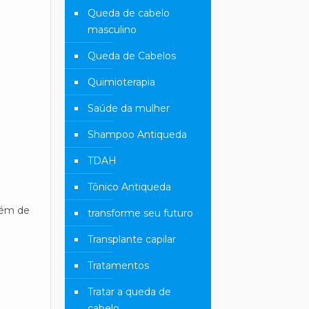
Queda de cabelo
masculino
Queda de Cabelos
Quimioterapia
Saúde da mulher
Shampoo Antiqueda
TDAH
Tônico Antiqueda
além de
transforme seu futuro
Transplante capilar
Tratamentos
Tratar a queda de
cabelo