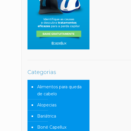
Categorias
Alimentos para queda
de cabelo
Alopecias
Bariátrica
Boné Capellux