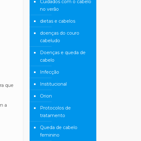
Cuidados com o cabelo
no verão
dietas e cabelos
doenças do couro
cabeludo
Doenças e queda de
cabelo
Infecção
Institucional
ra que
Orion
em a
Protocolos de
tratamento
Queda de cabelo
feminino