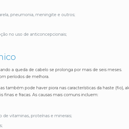
ela, pneumonia, meningite e outros;
pção no uso de anticoncepcionais;
nico
uando a queda de cabelo se prolonga por mais de seis meses.
om períodos de melhora.
s também pode haver piora nas características da haste (fio), 
s finas e fracas. As causas mais comuns incluem:
o de vitaminas, proteínas e minerais;
s;