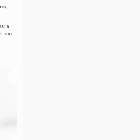
mia,
ar a
um ano