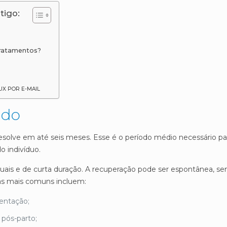
tigo:
tratamentos?
UX POR E-MAIL
udo
esolve em até seis meses. Esse é o período médio necessário pa
o indivíduo.
ais e de curta duração. A recuperação pode ser espontânea, s
sas mais comuns incluem:
entação;
 pós-parto;