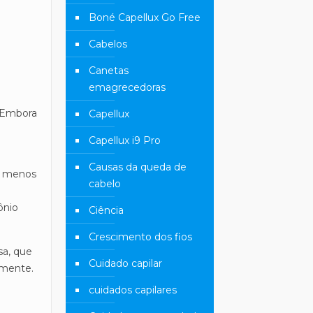
Boné Capellux Go Free
Cabelos
Canetas
emagrecedoras
. Embora
Capellux
Capellux i9 Pro
Causas da queda de
m menos
cabelo
ônio
Ciência
Crescimento dos fios
sa, que
Cuidado capilar
emente.
cuidados capilares