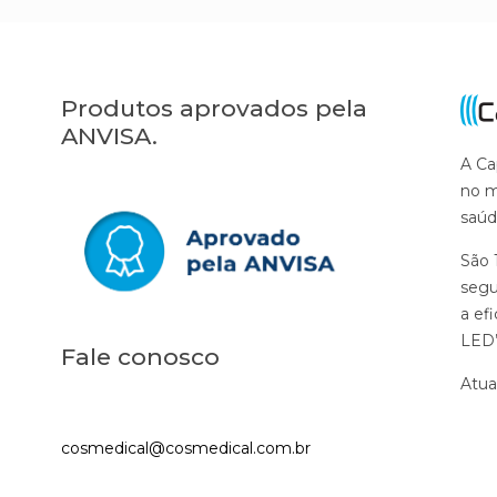
Produtos aprovados pela
ANVISA.
A Ca
no m
saúd
São 
segu
a ef
LED’
Fale conosco
Atua
cosmedical@cosmedical.com.br