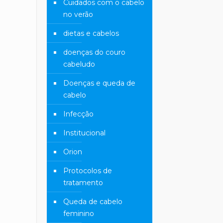
Cuidados com o cabelo
no verão
dietas e cabelos
doenças do couro
cabeludo
Doenças e queda de
cabelo
Infecção
Institucional
Orion
Protocolos de
tratamento
Queda de cabelo
feminino