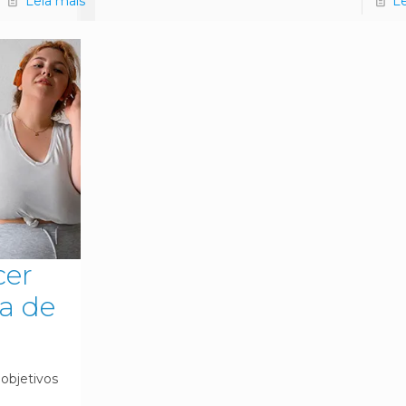
Leia mais
L
cer
a de
objetivos