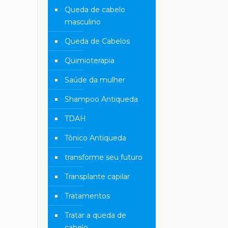
Queda de cabelo
masculino
Queda de Cabelos
Quimioterapia
Saúde da mulher
Shampoo Antiqueda
TDAH
Tônico Antiqueda
transforme seu futuro
Transplante capilar
Tratamentos
Tratar a queda de
cabelo