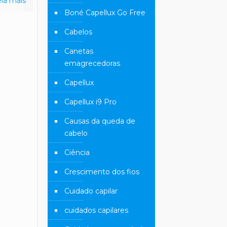
eia mais
Boné Capellux Go Free
Cabelos
Canetas
emagrecedoras
Capellux
Capellux i9 Pro
Causas da queda de
cabelo
Ciência
Crescimento dos fios
Cuidado capilar
cuidados capilares