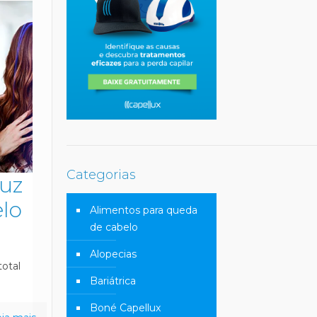
Categorias
duz
elo
Alimentos para queda
de cabelo
Alopecias
total
Bariátrica
Boné Capellux