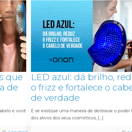
s que
LED azul: dá brilho, re
a de
o frizz e fortalece o cab
de verdade
abelo e você
E se existisse uma maneira de destravar o poder 
dos ativos dos seus cosméticos,
[…]