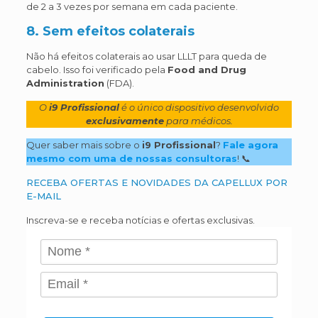
de 2 a 3 vezes por semana em cada paciente.
8. Sem efeitos colaterais
Não há efeitos colaterais ao usar LLLT para queda de
cabelo. Isso foi verificado pela
Food and Drug
Administration
(FDA).
O
i9 Profissional
é o único dispositivo desenvolvido
exclusivamente
para médicos.
Quer saber mais sobre o
i9 Profissional
?
Fale agora
mesmo com uma de nossas consultoras
! 📞
RECEBA OFERTAS E NOVIDADES DA CAPELLUX POR
E-MAIL
Inscreva-se e receba notícias e ofertas exclusivas.