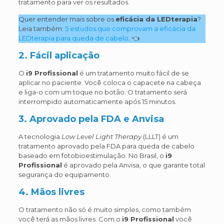
tratamento para ver os resultados.
Quer entender mais sobre os
eficácia da LEDterapia
?
Leia também:
5 estudos que comprovam a eficácia da
LEDterapia para queda de cabelo
. 👈
2. Fácil aplicação
O
i9 Profissional
é um tratamento muito fácil de se
aplicar no paciente. Você coloca o capacete na cabeça
e liga-o com um toque no botão. O tratamento será
interrompido automaticamente após 15 minutos.
3. Aprovado pela FDA e Anvisa
A tecnologia
Low Level Light Therapy
(LLLT) é um
tratamento aprovado pela FDA para queda de cabelo
baseado em fotobioestimulação. No Brasil, o
i9
Profissional
é aprovado pela Anvisa, o que garante total
segurança do equipamento.
4. Mãos livres
O tratamento não só é muito simples, como também
você terá as mãos livres. Com o
i9 Profissional
você