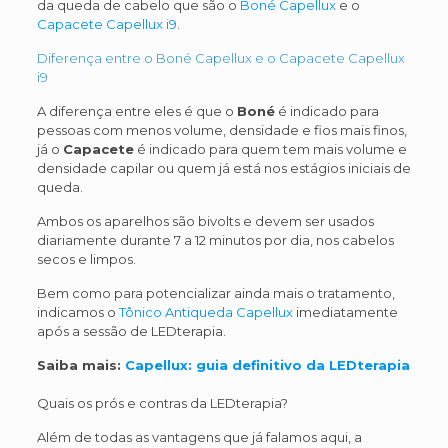
da queda de cabelo que são o
Boné Capellux
e o
Capacete Capellux i9
.
Diferença entre o Boné Capellux e o Capacete Capellux
i9
A diferença entre eles é que o
Boné
é indicado para
pessoas com menos volume, densidade e fios mais finos,
já o
Capacete
é indicado para quem tem mais volume e
densidade capilar ou quem já está nos estágios iniciais de
queda.
Ambos os aparelhos são bivolts e devem ser usados
diariamente durante 7 a 12 minutos por dia, nos cabelos
secos e limpos.
Bem como para potencializar ainda mais o tratamento,
indicamos o
Tônico Antiqueda Capellux
imediatamente
após a sessão de LEDterapia.
Saiba mais:
Capellux: guia definitivo da LEDterapia
Quais os prós e contras da LEDterapia?
Além de todas as vantagens que já falamos aqui, a