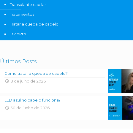
Transplante capilar
Tratamentos
Tratar a queda de cabelo
TricoPro
Últimos Posts
Como tratar a queda de cabelo?
8 de julho de 2026
LED azul no cabelo funciona?
30 de junho de 2026