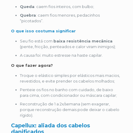
Queda
: caem fios inteiros, com bulbo;
Quebra
: caem fios menores, pedacinhos
“picotados”.
O que isso costuma significar
Seu fio está com
baixa resistência mecânica
(pente, fricção, penteados e calor viram inimigos);
A causa foi: muito estresse na haste capilar.
O que fazer agora?
Troque o elástico simples por elásticos mais macios,
revestidos, e evite prender os cabelos molhados;
Penteie os fios no banho com cuidado, de baixo
para cima, com condicionador ou máscara capilar;
Reconstrução de 1 a 2x/semana (sem exagerar,
porque reconstrução demais pode deixar o cabelo
rígido).
Capellux: aliada dos cabelos
danificados