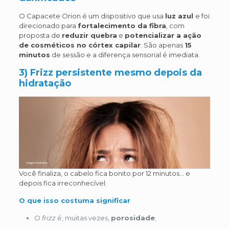
O Capacete Orion é um dispositivo que usa
luz azul
e foi
direcionado para
fortalecimento da fibra
, com
proposta de
reduzir quebra
e
potencializar a ação
de cosméticos no córtex capilar
. São apenas
15
minutos
de sessão e a diferença sensorial é imediata.
3) Frizz persistente mesmo depois da
hidratação
Você finaliza, o cabelo fica bonito por 12 minutos… e
depois fica irreconhecível.
O que isso costuma significar
O
frizz
é, muitas vezes,
porosidade
;