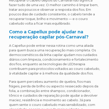
Recuperar o cabelo depois do Carnaval não significa
fazer tudo de uma vez. O melhor caminho é limpar bem,
tratar aos poucos e observar a resposta dos fios. Em
poucos dias de cuidado consistente, o cabelo tende a
recuperar toque, brilho e movimento — e o couro
cabeludo volta a ficar mais equilibrado.
Como a Capellux pode ajudar na
recuperação capilar pós-Carnaval?
A Capellux pode entrar nessa rotina como uma aliada
para quem busca uma recuperação mais completa. Os
dermocosméticos da linha capilar ajudam nos cuidados
diários com limpeza, condicionamento e fortalecimento
dos fios, enquanto as tecnologias de LEDterapia
contribuem para protocolos voltados ao couro cabeludo,
à vitalidade capilar e à melhora da qualidade dos fios.
Para quem percebeu aumento de quebra, fios mais
frágeis, perda de brilho ou aspecto ressecado depois da
folia, a combinação entre shampoo, condicionador,
tônico e cuidados de reparação pode ajudar a devolver
maciez, resistência e movimento ao cabelo. Já para
quem sente o couro cabeludo mais sensibilizado, com