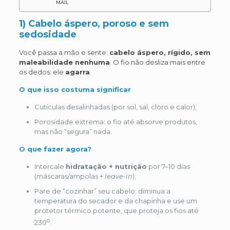
MAIL
1) Cabelo áspero, poroso e sem
sedosidade
Você passa a mão e sente:
cabelo áspero, rígido, sem
maleabilidade nenhuma
. O fio não desliza mais entre
os dedos: ele
agarra
.
O que isso costuma significar
Cutículas desalinhadas (por sol, sal, cloro e calor);
Porosidade extrema: o fio até absorve produtos,
mas não “segura” nada.
O que fazer agora?
Intercale
hidratação + nutrição
por 7–10 dias
(máscaras/ampolas +
leave-in
);
Pare de “cozinhar” seu cabelo: diminua a
temperatura do secador e da chapinha e use um
protetor térmico potente, que proteja os fios até
o
230
.