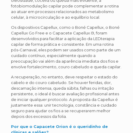
oleosidade, coceira ou queda mais evidente, a
fotobiomodulação capilar pode complementar a rotina
ao atuar em processos relacionados ao metabolismo
celular, à microcirculação e ao equilíbrio local.
Os dispositivos Capellux, como o Boné Capellux, o Boné
Capellux Go Free e o Capacete Capellux i9, foram
desenvolvidos para facilitar a aplicação da LEDterapia
capilar de forma prática e consistente. Em uma rotina
pós-Carnaval, eles podem ser usados como parte de um
cuidado contínuo, especialmente quando a
preocupação vai além da aparência imediata dos fios e
envolve fortalecimento, couro cabeludo e queda capilar.
A recuperação, no entanto, deve respeitar o estado do
cabelo e do couro cabeludo. Se houver feridas, dor,
descamação intensa, queda súbita, falhas ou irritação
persistente, o ideal é buscar avaliação profissional antes
de iniciar qualquer protocolo. A proposta da Capellux é
justamente essa: unir tecnologia, constância e cuidado
seguro para ajudar os fios a se recuperarem melhor
depois dos excessos da folia.
Por que o Capacete Orion é o queridinho de
clínicas e salões?