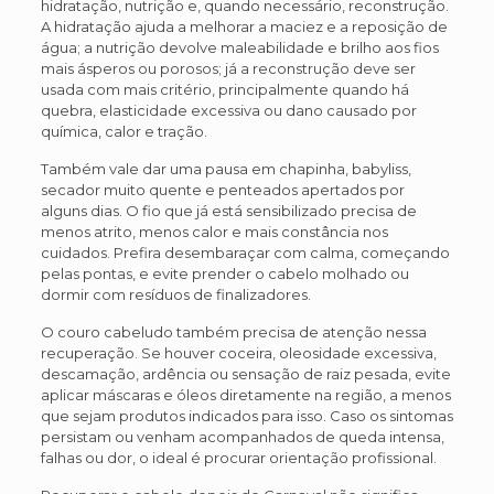
hidratação, nutrição e, quando necessário, reconstrução.
A hidratação ajuda a melhorar a maciez e a reposição de
água; a nutrição devolve maleabilidade e brilho aos fios
mais ásperos ou porosos; já a reconstrução deve ser
usada com mais critério, principalmente quando há
quebra, elasticidade excessiva ou dano causado por
química, calor e tração.
Também vale dar uma pausa em chapinha, babyliss,
secador muito quente e penteados apertados por
alguns dias. O fio que já está sensibilizado precisa de
menos atrito, menos calor e mais constância nos
cuidados. Prefira desembaraçar com calma, começando
pelas pontas, e evite prender o cabelo molhado ou
dormir com resíduos de finalizadores.
O couro cabeludo também precisa de atenção nessa
recuperação. Se houver coceira, oleosidade excessiva,
descamação, ardência ou sensação de raiz pesada, evite
aplicar máscaras e óleos diretamente na região, a menos
que sejam produtos indicados para isso. Caso os sintomas
persistam ou venham acompanhados de queda intensa,
falhas ou dor, o ideal é procurar orientação profissional.