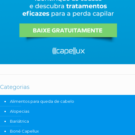
Categorias
Alimentos para queda de cabelo
Alopecias
Bariátrica
Boné Capellux