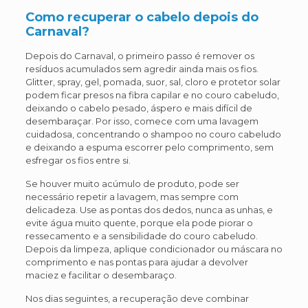
Como recuperar o cabelo depois do
Carnaval?
Depois do Carnaval, o primeiro passo é remover os
resíduos acumulados sem agredir ainda mais os fios.
Glitter, spray, gel, pomada, suor, sal, cloro e protetor solar
podem ficar presos na fibra capilar e no couro cabeludo,
deixando o cabelo pesado, áspero e mais difícil de
desembaraçar. Por isso, comece com uma lavagem
cuidadosa, concentrando o shampoo no couro cabeludo
e deixando a espuma escorrer pelo comprimento, sem
esfregar os fios entre si.
Se houver muito acúmulo de produto, pode ser
necessário repetir a lavagem, mas sempre com
delicadeza. Use as pontas dos dedos, nunca as unhas, e
evite água muito quente, porque ela pode piorar o
ressecamento e a sensibilidade do couro cabeludo.
Depois da limpeza, aplique condicionador ou máscara no
comprimento e nas pontas para ajudar a devolver
maciez e facilitar o desembaraço.
Nos dias seguintes, a recuperação deve combinar