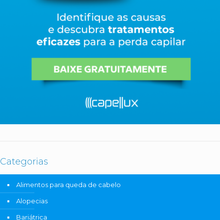
Categorias
Alimentos para queda de cabelo
Alopecias
Bariátrica