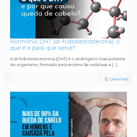
Hormônio DHT (di-hidrotestosterona): o
que é e para que serve?
A di-hidrotestosterona (DHT) é o andrógeno mais potente
do organismo, formado pela enzima 5α-redutase a
[…]
Leia mais