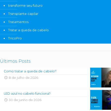
transforme seu futuro
Transplante capilar
Tratamentos
Tratar a queda de cabelo
TricoPro
Últimos Posts
Como tratar a queda de cabelo?
8 de julho de 2026
LED azul no cabelo funciona?
30 de junho de 2026