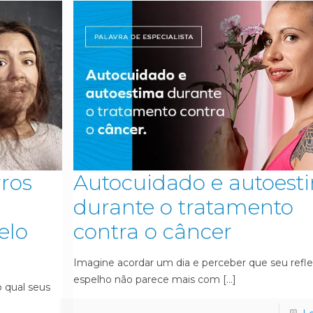
rros
Autocuidado e autoest
durante o tratamento
elo
contra o câncer
Imagine acordar um dia e perceber que seu refl
espelho não parece mais com
[…]
 qual seus