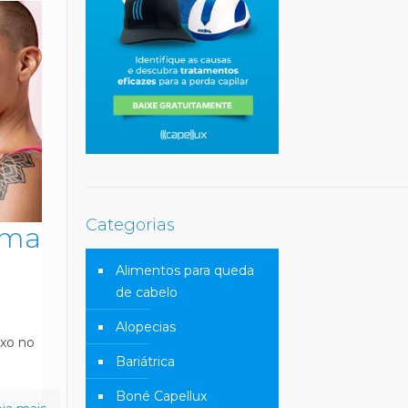
Categorias
ima
Alimentos para queda
de cabelo
Alopecias
exo no
Bariátrica
Boné Capellux