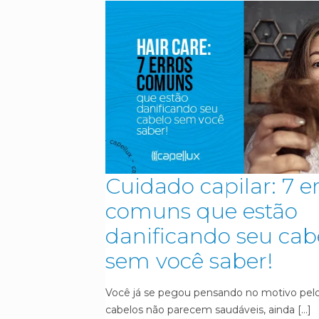
Cuidado capilar: 7 e
comuns que estão
danificando seu cab
sem você saber!
Você já se pegou pensando no motivo pelo
cabelos não parecem saudáveis, ainda
[…]