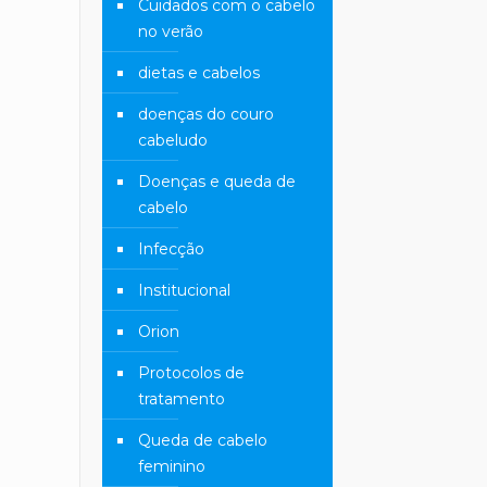
Cuidados com o cabelo
no verão
dietas e cabelos
doenças do couro
cabeludo
Doenças e queda de
cabelo
Infecção
Institucional
Orion
Protocolos de
tratamento
Queda de cabelo
feminino