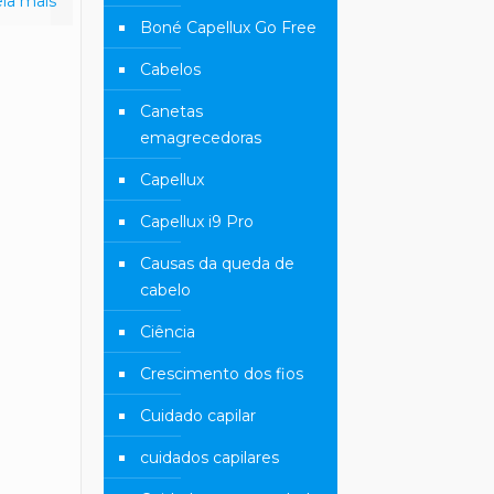
eia mais
Boné Capellux Go Free
Cabelos
Canetas
emagrecedoras
Capellux
Capellux i9 Pro
Causas da queda de
cabelo
Ciência
Crescimento dos fios
Cuidado capilar
cuidados capilares