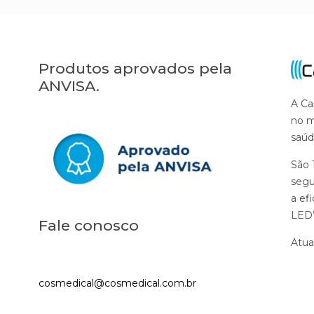
Produtos aprovados pela
ANVISA.
A Ca
no m
saúd
São 
segu
a ef
LED’
Fale conosco
Atua
cosmedical@cosmedical.com.br