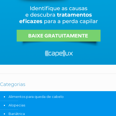
Categorias
Alimentos para queda de cabelo
Alopecias
Bariátrica