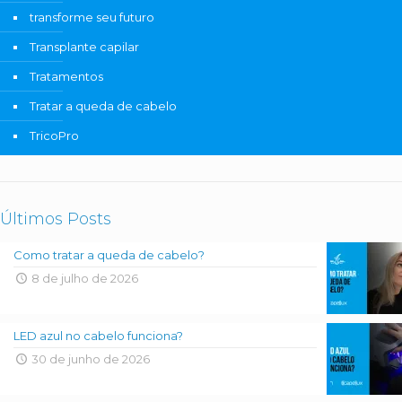
transforme seu futuro
Transplante capilar
Tratamentos
Tratar a queda de cabelo
TricoPro
Últimos Posts
Como tratar a queda de cabelo?
8 de julho de 2026
LED azul no cabelo funciona?
30 de junho de 2026