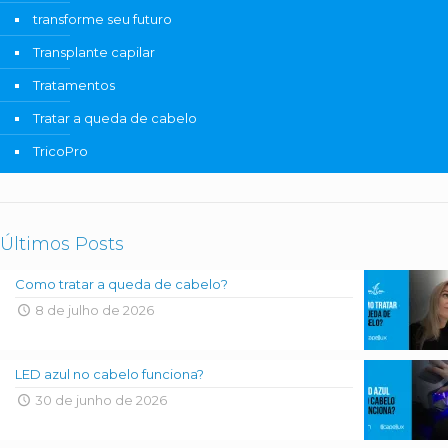
transforme seu futuro
Transplante capilar
Tratamentos
Tratar a queda de cabelo
TricoPro
Últimos Posts
Como tratar a queda de cabelo?
8 de julho de 2026
LED azul no cabelo funciona?
30 de junho de 2026