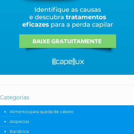
Categorias
Alimentos para queda de cabelo
Alopecias
Bariátrica